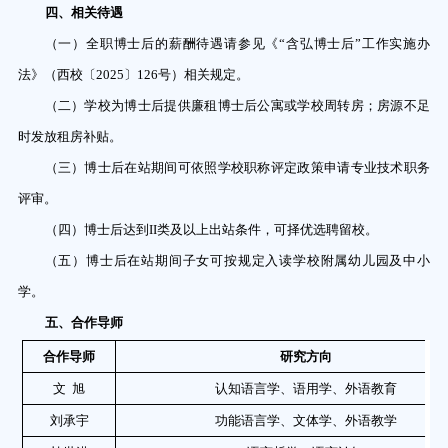
四、相关待遇
（一）全职博士后的薪酬待遇请参见《
“
含弘博士后
”
工作实施办
法》（西校〔
2025
〕
126
号）相关规定。
（二）学校为博士后提供廉租博士后公寓或学校周转房；房源不足
时发放租房补贴。
（三）博士后在站期间可依照学校职称评定政策申请专业技术职务
评审。
（四）博士后达到
II
类及以上出站条件，可择优选聘留校。
（五）博士后在站期间子女可按规定入读学校附属幼儿园及中小
学。
五、合作导师
合作导师
研究方向
文
旭
认知语言学、语用学、外语教育
刘承宇
功能语言学、文体学、外语教学