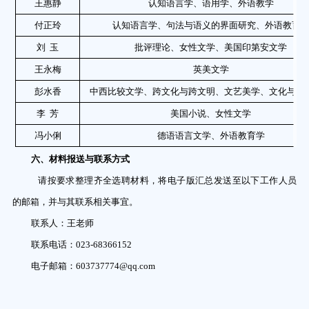
王惠静
认知语言学、语用学、外语教学
付正玲
认知语言学、句法与语义的界面研究、外语教育
刘
玉
批评理论、女性文学、美国印第安文学
王永梅
英美文学
彭水香
中西比较文学、跨文化与跨文明、文艺美学、文化与文
李
芳
美国小说、女性文学
冯小俐
德语语言文学、外语教育学
六、材料报送与联系方式
请按要求整理齐全选聘材料，将电子版汇总发送至以下工作人员
的邮箱，并与其联系相关事宜。
联系人：王老师
联系电话：
023-68366152
电子邮箱：
603737774@qq.com