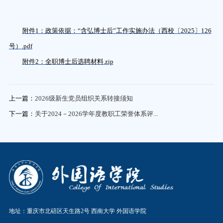
附件
1
：政策依据：
“
含弘博士后
”
工作实施办法（西校〔
2025
〕
126
号）
.pdf
附件
2
：全职博士后选聘材料
.zip
上一篇：
2026级新生党员组织关系转接须知
下一篇：
关于2024－2026学年度教职工荣誉体系评...
地址：重庆市北碚区天生路2号 西南大学 外国语学院