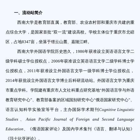
一、流动站简介
西南大学是教育部直属，教育部、农业农村部和重庆市共建的重
点综合大学，是国家首批
“
双一流
”
建设高校。学校主体位于重庆市北碚
区，占地
8347
亩，坐落于缙云山麓、嘉陵江畔。
西南大学外国语学院历史悠久，
1986
年获准设立英语语言文学二
级学科硕士学位授权点，
2006
年获准设立英语语言文学二级学科博士学
位授权点，
2011
年获准设立外国语言文学一级学科博士学位授权点，
2014
年获批设立外国语言文学博士后科研流动站。外国语言文学为重庆
市重点学科。学院建有重庆市人文社科重点研究基地
“
外国语言学与外语
教育研究中心
”
、教育部备案的区域国别研究中心
“
俄语国家研究中心
”
、
语言认知科学实验室等平台，主办国际学术期刊
Cognitive Linguistic
Studies
、
Asian Pacific Journal of Foreign and Second Language
Education
、《俄语国家评论》及国内学术集刊《语言、翻译与认知》
《莎士比亚评论》。