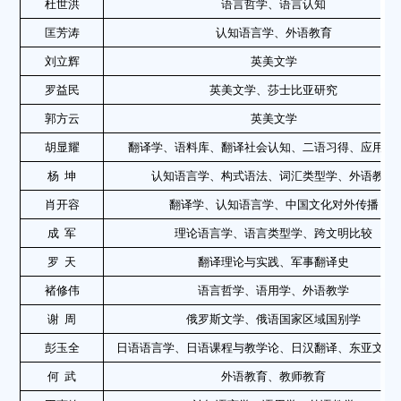
杜世洪
语言哲学、语言认知
匡芳涛
认知语言学、外语教育
刘立辉
英美文学
罗益民
英美文学、莎士比亚研究
郭方云
英美文学
胡显耀
翻译学、语料库、翻译社会认知、二语习得、应用语
杨
坤
认知语言学、构式语法、词汇类型学、外语教学
肖开容
翻译学、认知语言学、中国文化对外传播
成
军
理论语言学、语言类型学、跨文明比较
罗
天
翻译理论与实践、军事翻译史
褚修伟
语言哲学、语用学、外语教学
谢
周
俄罗斯文学、俄语国家区域国别学
彭玉全
日语语言学、日语课程与教学论、日汉翻译、东亚文化
何
武
外语教育、教师教育