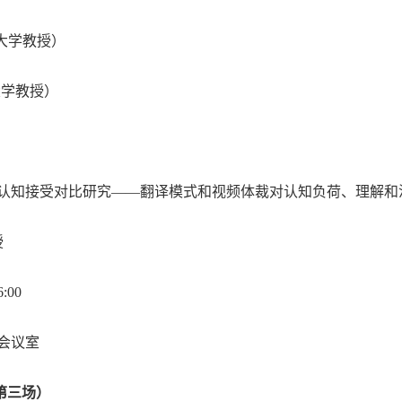
大学教授）
大学教授）
认知接受对比研究
——
翻译模式和视频体裁对认知负荷、理解和
授
6:00
会议室
第三场）