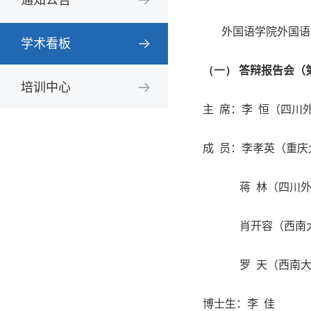
通知公告
外国语学院外国语
学术看板
（一）
答辩报告会（
培训中心
主
席：李
恒（四川
成
员：李孝英（重庆
蒋
林（四川
肖开容（西南
罗
天（西南
博士生：李
佳