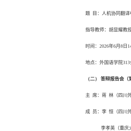
题
目：人机协同翻译
指导教师：胡显耀教
时间：
2026
年
6
月
8
日
1
地点：外国语学院
313
（二）
答辩报告会（
主 席：蒋
林（四川
成
员：李
恒（四川
李孝英（重庆