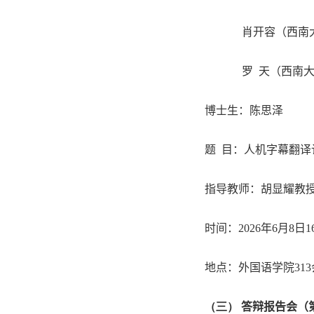
肖开容（西南
罗
天（西南
博士生：陈思泽
题
目：人机字幕翻译
指导教师：胡显耀教
时间：
2026
年
6
月
8
日
1
地点：外国语学院
313
（三）
答辩报告会（