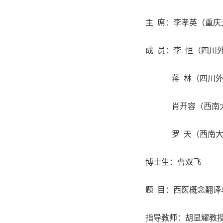
主
席：李孝英（重庆
成
员：李
恒（四川
蒋
林（四川
肖开容（西南
罗
天（西南
博士生：曹双飞
题
目：西医概念翻译
指导教师：胡显耀教