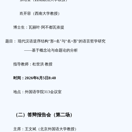
肖开容
（西南大学教授）
博士生：
瓦丽叶·阿不都瓦依提
题目：
现代汉语逆序结构“形+名”与“名+形”的语言哲学研究
——基于概念论与命题论的分析
指导教师：
杜世洪
教授
时间：
2026
年
6
月
5
日
8
:
4
0
地点：外国语学院
313
会议室
（二）答辩报告会（第二场）
主席：王文斌（北京外国语大学教授）