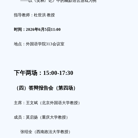
——
以《笑林广记》中的幽默语言游戏为例
指导教师：
杜世洪
教授
时间：2026年
6
月
5
日11:00
地点：外国语学院313会议室
下午两场：
15:00-17:30
（
四
）答辩报告会（第
四
场）
主席：王
文斌
（
北京外国语大学
教授）
成员：
莫启扬
（重庆大学教授）
张绍全
（西南
政法大学
教授）