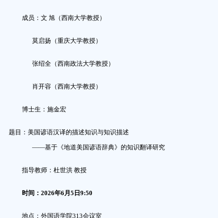
成员：
文
旭
（西南大学教授）
莫启扬（重庆大学教授）
张绍全
（西南
政法
大学教授）
肖开容
（西南大学教授）
博士生：
施金宏
题目：
美国谚语汉译的描述知识与知识描述
——基于《地道美国谚语辞典》的知识翻译研究
指导教师：
杜世洪
教授
时间：
2026
年
6
月
5
日
9
:
5
0
地点：外国语学院
313
会议室