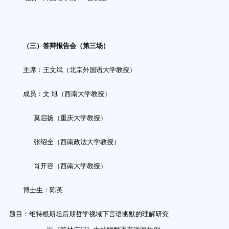
（
三
）答辩报告会（第
三
场）
主席：王
文斌
（
北京外国语大学
教授）
成员：文
旭（西南大学教授）
莫启扬（重庆大学教授）
张绍全（西南
政法
大学教授）
肖开容
（西南大学教授）
博士生：
陈英
题目：
维特根斯坦后期哲学视域下言语幽默的理解研究