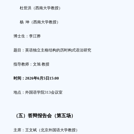
杜世洪（西南大学教授）
杨
坤
（西南大学教授）
博士生：
李江骅
题目：英语独立主格结构的历时构式语法研究
指导教师：
文旭
教授
时间：
2026
年
6
月
5
日
15
:00
地点：外国语学院
313
会议室
（
五
）答辩报告会（第
五
场）
主席：王文斌（北京外国语大学教授）