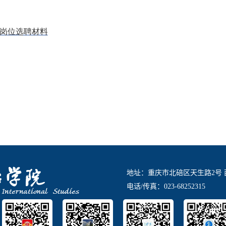
岗位选聘材料
地址：重庆市北碚区天生路2号 
电话/传真：023-68252315