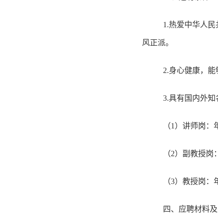
1.
热爱中华人民
风正派。
2.
身心健康，能
3.
具有国内外知
（
1
）讲师岗：
（
2
）副教授岗
（
3
）教授岗：
四、应聘材料及