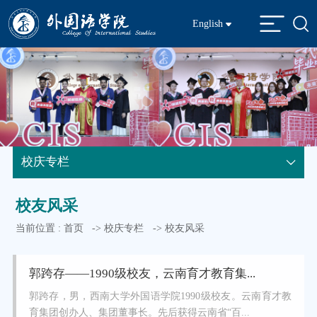
English
校庆专栏
校友风采
当前位置 :
首页
->
校庆专栏
->
校友风采
郭跨存——1990级校友，云南育才教育集...
郭跨存，男，西南大学外国语学院1990级校友。云南育才教
育集团创办人、集团董事长。先后获得云南省“百...