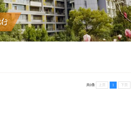
共0条
上页
1
下页