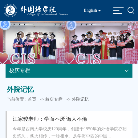
English
校庆专栏
外院记忆
当前位置 :
首页
->
校庆专栏
->
外院记忆
江家骏老师：学而不厌 诲人不倦
今年是西南大学校庆120周年，创建于1950年的外语学院亦历
史悠久，薪火相传，一脉相承。从学贯中西的中国...