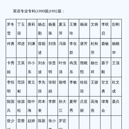
英语专业专科(1990级)1992届：
罗冬
丁玉
唐莉
杨志
杨曼
夏玉
王雅
杨淑
文炳
李联
彭刚
雪
琼
勤
珠
萍
玲
启
何勇
邓进
刘渊
曾能
刘强
冯泉
李在
唐芳
杜秋
聂敏
杨晓
述
群
萍
华
卡秀
王英
许小
刘永
张贵
叶传
冉茂
熊晓
杨仕
聂子
王顶
姐
东
波
明
清
东
熙
祥
毅
李恒
范琼
黄立
李先
张朝
骆维
李敏
桂祖
王骏
甘文
杜文
明
彬
琼
娟
琼
勇
成
陈国
徐源
陈中
郑本
李辉
孙大
夏帮
吕亚
高海
谭青
聂兵
兵
松
海
奎
江
秀
丽
燕
会
曾少
雷蕾
赵婷
陈新
张小
罗宏