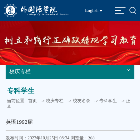
English
校庆专栏
专科学生
当前位置 :
首页
->
校庆专栏
->
校友名录
->
专科学生
-> 正
文
英语1992届
发布时间：2023年10月25日 08:34 浏览量：
208