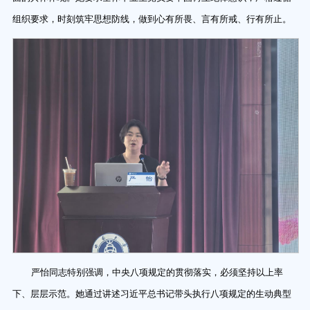
组织要求，时刻筑牢思想防线，做到心有所畏、言有所戒、行有所止。
严怡同志特别强调，中央八项规定的贯彻落实，必须坚持以上率
下、层层示范。她通过讲述习近平总书记带头执行八项规定的生动典型