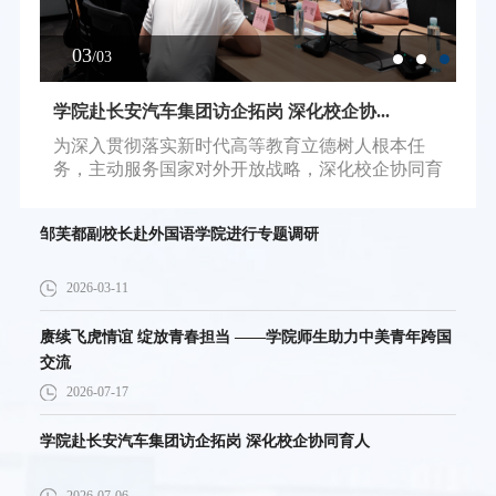
03
/03
学院赴长安汽车集团访企拓岗 深化校企协...
邹
令营
为深入贯彻落实新时代高等教育立德树人根本任
3
物
务，主动服务国家对外开放战略，深化校企协同育
一
人机制，对...
后流
邹芙都副校长赴外国语学院进行专题调研
2026-03-11
赓续飞虎情谊 绽放青春担当 ——学院师生助力中美青年跨国
交流
2026-07-17
学院赴长安汽车集团访企拓岗 深化校企协同育人
2026-07-06